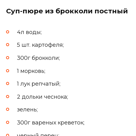
Суп-пюре из брокколи постный
4л воды;
5 шт. картофеля;
300г брокколи;
1 морковь;
1 лук репчатый;
2 дольки чеснока;
зелень;
300г вареных креветок;
черный перец;