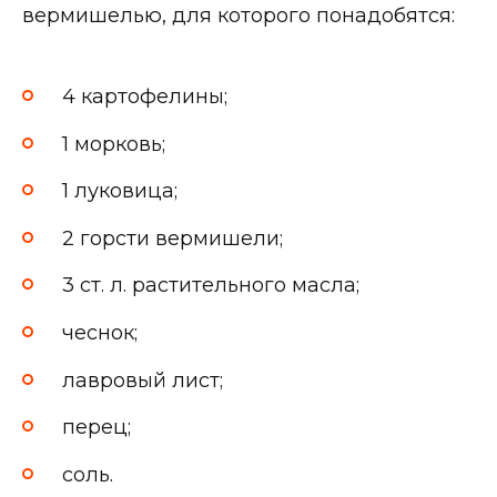
вермишелью, для которого понадобятся:
4 картофелины;
1 морковь;
1 луковица;
2 горсти вермишели;
3 ст. л. растительного масла;
чеснок;
лавровый лист;
перец;
соль.