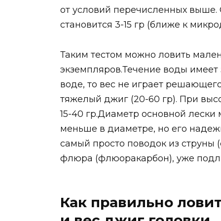
от условий перечисленных выше.
становится 3-15 гр (ближе к микро
Таким тестом можно ловить мале
экземпляров.Течение воды имеет 
воде, то вес не играет решающег
тяжелый джиг (20-60 гр). При выс
15-40 гр.Диаметр основной лески
меньше в диаметре, но его надеж
самый просто поводок из струны (
флюра (флюоракарбон), уже подли
Как правильно лови
и вес джиг головки