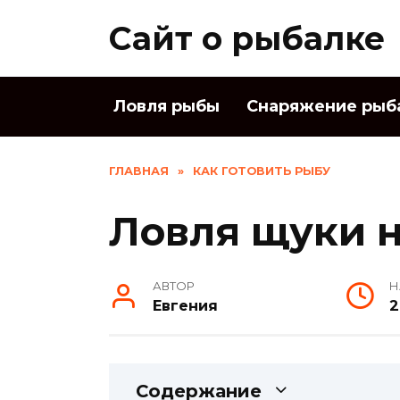
Skip
Сайт о рыбалке
to
content
Ловля рыбы
Снаряжение рыб
ГЛАВНАЯ
»
КАК ГОТОВИТЬ РЫБУ
Ловля щуки 
АВТОР
Н
Евгения
2
Содержание