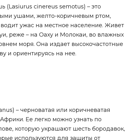
(Lasiurus cinereus semotus) – это
ными ушами, желто-коричневым ртом,
водит ужас на местное население. Живет
ауи, реже – на Оаху и Молокаи, во влажных
ровнем моря. Она издает высокочастотные
ву и ориентируясь на нее.
anus) – черноватая или коричневатая
 Африки. Ее легко можно узнать по
лове, которую украшают шесть бородавок,
торые используются для защиты от