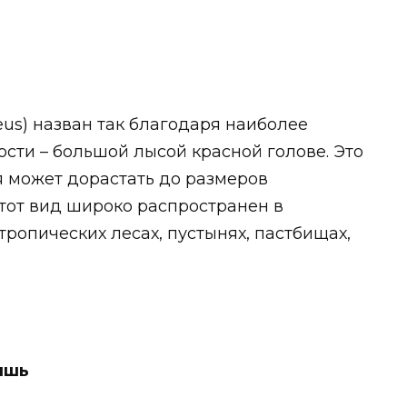
eus) назван так благодаря наиболее
сти – большой лысой красной голове. Это
я может дорастать до размеров
Этот вид широко распространен в
ропических лесах, пустынях, пастбищах,
ышь