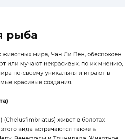
я рыба
 животных мира, Чан Ли Пен, обеспокоен
ют или мучают некрасивых, по их мнению,
ира по-своему уникальны и играют в
амые красивые создания.
та)
 (Chelusfimbriatus) живет в болотах
 этого вида встречаются также в
Перу, Венесуэлы и Тринидада. Животное