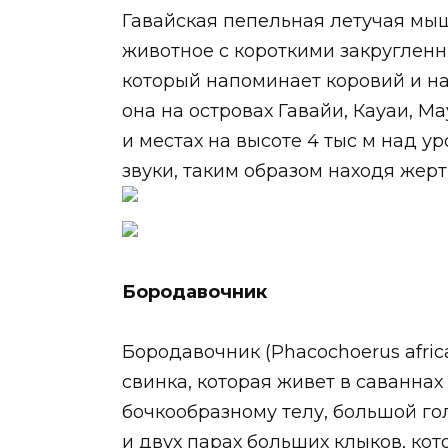
Гавайская пепельная летучая мышь 
животное с короткими закруглен
который напоминает коровий и на
она на островах Гавайи, Кауаи, М
и местах на высоте 4 тыс м над у
звуки, таким образом находя жерт
Бородавочник
Бородавочник (Phacochoerus afric
свинка, которая живет в саваннах
бочкообразному телу, большой го
и двух парах больших клыков, ко