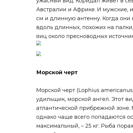
ужасный вид. Коридал живет в се
Австралии и Африке. И мужские, и
см и длинную антенну. Когда они 
вдоль длинных, похожих на палки,
яиц около пресноводных источнико
Морской черт
Морской черт (Lophius americanus
удильщик, морской ангел. Этот в
атлантической прибрежной зоне. 
однако чаще всего попадаются особи
максимальный, – 25 кг. Рыба пор