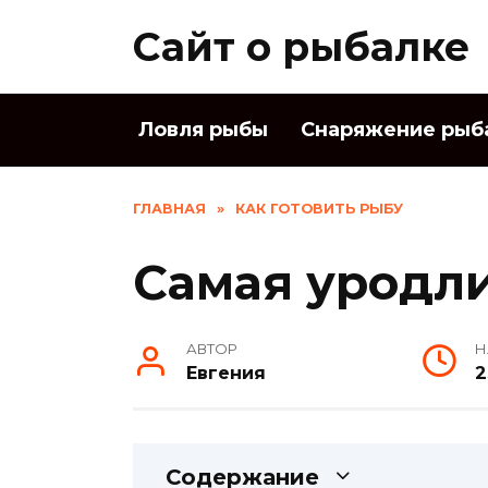
Skip
Сайт о рыбалке
to
content
Ловля рыбы
Снаряжение рыб
ГЛАВНАЯ
»
КАК ГОТОВИТЬ РЫБУ
Самая уродл
АВТОР
Н
Евгения
2
Содержание