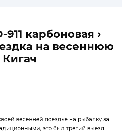
D-911 карбоновая ›
оездка на весеннюю
 Кигач
своей весенней поездке на рыбалку за
радиционными, это был третий выезд.