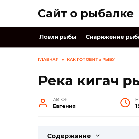
Skip
Сайт о рыбалке
to
content
Ловля рыбы
Снаряжение рыб
ГЛАВНАЯ
»
КАК ГОТОВИТЬ РЫБУ
Река кигач р
АВТОР
Н
Евгения
1
Содержание