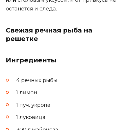
останется и следа.
Свежая речная рыба на
решетке
Ингредиенты
4 речных рыбы
1 лимон
1 пуч. укропа
1 луковица
300 г майонеза