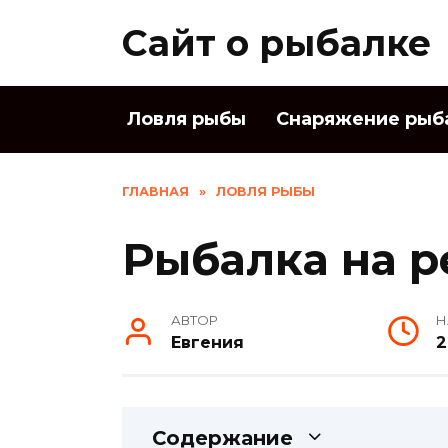
Skip
Сайт о рыбалке
to
content
Ловля рыбы
Снаряжение рыб
ГЛАВНАЯ
»
ЛОВЛЯ РЫБЫ
Рыбалка на р
АВТОР
Н
Евгения
2
Содержание